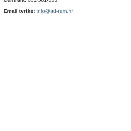
Centrala:
031/581-383
Email tvrtke:
info@ad-rem.hr