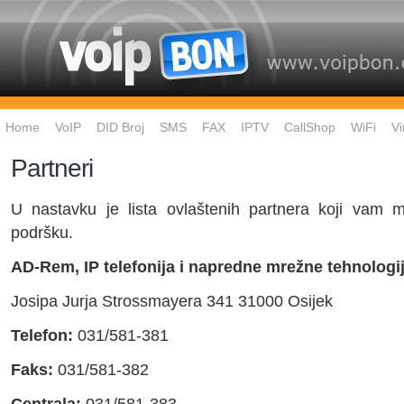
Home
VoIP
DID Broj
SMS
FAX
IPTV
CallShop
WiFi
Vi
Partneri
U nastavku je lista ovlaštenih partnera koji vam m
podršku.
AD-Rem, IP telefonija i napredne mrežne tehnologi
Josipa Jurja Strossmayera 341 31000 Osijek
Telefon:
031/581-381
Faks:
031/581-382